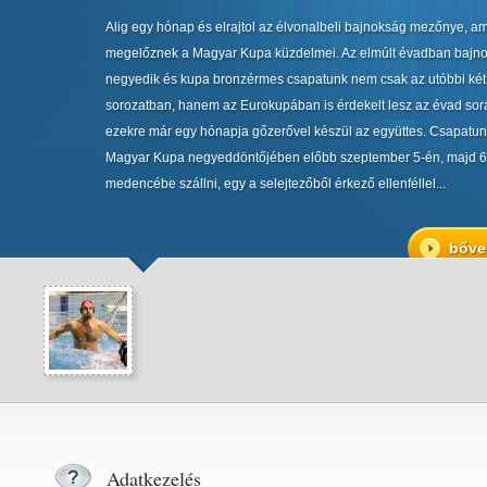
Alig egy hónap és elrajtol az élvonalbeli bajnokság mezőnye, a
megelőznek a Magyar Kupa küzdelmei. Az elmúlt évadban bajno
negyedik és kupa bronzérmes csapatunk nem csak az utóbbi két
sorozatban, hanem az Eurokupában is érdekelt lesz az évad sor
ezekre már egy hónapja gőzerővel készül az együttes. Csapatun
Magyar Kupa negyeddöntőjében előbb szeptember 5-én, majd 6
medencébe szállni, egy a selejtezőből érkező ellenféllel...
bőve
Adatkezelés