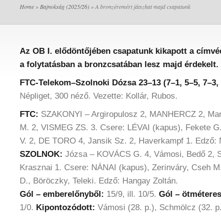
Home
»
Bajnokság (2025/26)
» A bronzéremért játszhat majd csapatunk
Az OB I. elődöntőjében csapatunk kikapott a címvé
a folytatásban a bronzcsatában lesz majd érdekelt.
FTC-Telekom–Szolnoki Dózsa 23–13
(7–1, 5–5, 7–3,
Népliget, 300
néző. Vezette:
Kollár, Rubos.
FTC:
SZAKONYI – Argiropulosz 2, MANHERCZ 2, Man
M. 2, VISMEG ZS. 3. Csere: LÉVAI (kapus), Fekete G
V. 2, DE TORO 4, Jansik Sz. 2, Haverkampf 1. Edző: 
SZOLNOK:
Józsa – KOVÁCS G. 4, Vámosi, Bedő 2, S
Krasznai 1. Csere: NÁNAI (kapus), Zerinváry, Cseh M
D., Böröczky, Teleki. Edző: Hangay Zoltán.
Gól – emberelőnyből:
15/9, ill. 10/5.
Gól – ötmétere
1/0.
Kipontozódott:
Vámosi (28. p.), Schmölcz (32. p.