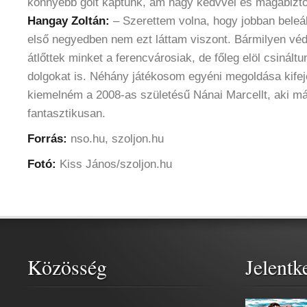
könnyebb gólt kaptunk, ám nagy kedvvel és magabizt
Hangay Zoltán:
– Szerettem volna, hogy jobban beleá
első negyedben nem ezt láttam viszont. Bármilyen véd
átlőttek minket a ferencvárosiak, de főleg elöl csinál
dolgokat is. Néhány játékosom egyéni megoldása kifeje
kiemelném a 2008-as születésű Nánai Marcellt, aki má
fantasztikusan.
Forrás:
nso.hu, szoljon.hu
Fotó:
Kiss János/szoljon.hu
Közösség
Jelentk