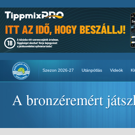
Szezon 2026-27
Utánpótlás
Videók
Kl
A bronzéremért játsz