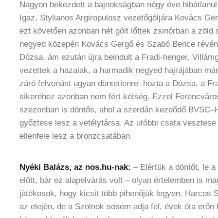
Nagyon bekezdett a bajnokságban négy éve hibátlanul
Igaz, Stylianos Argiropulosz vezetőgóljára Kovács Ge
ezt követően azonban hét gólt lőttek zsinórban a zöl
negyed közepén Kovács Gergő és Szabó Bence révén 8
Dózsa, ám ezután újra beindult a Fradi-henger. Villá
vezettek a hazaiak, a harmadik negyed hajrájában már 
záró felvonást ugyan döntetlenre hozta a Dózsa, a Fr
sikeréhez azonban nem fért kétség. Ezzel Ferencváro
szezonban is döntős, ahol a szerdán kezdődő BVSC–
győztese lesz a vetélytársa. Az utóbbi csata vesztese
ellenfele lesz a bronzcsatában.
Nyéki Balázs, az nos.hu-nak:
– Elértük a döntőt, le 
előtt, bár ez alapelvárás volt – olyan értelemben is m
játékosok, hogy kicsit több pihenőjük legyen. Harcos S
az elején, de a Szolnok sosem adja fel, évek óta erőn f