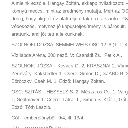
A mieink edzője, Hangay Zoltán, ekképp nyilatkozott: 
könnyű meccs, mint az eredmény mutatja. Mert az OSC 
dolog, hogy alig fél év alatt eljutottak erre a szintre.
védekezés, melyhez jó kapusteljesítmény is párosult.
arattunk, ami jót tett a lelkünknek.
SZOLNOKI DÓZSA–SEMMELWEIS OSC 12–6 (1–1, 4–2
Vízilabda Aréna, 300 néző. V: Csanádi Zs., Petik A..
SZOLNOK: JÓZSA – Kovács G. 2, KRASZNAI 2, Vámo
Zerinváry, Kakstedter 1. Csere: Simon D., SZABÓ B. 
Böröczky, Cseh M. 1. Edző: Hangay Zoltán.
OSC: SZITÁS – HESSELS S. 2, Mészáros Cs. 1, Varga
1, Sedlmayer 1. Csere: Tátrai T., Simon S. Klár 1, Gál 
Edző: Tóth László.
Gól – emberelőnyből: 9/4, ill. 13/4.