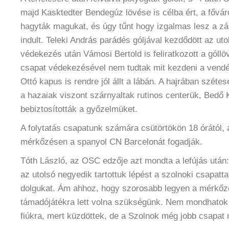
majd Kasktedter Bendegúz lövése is célba ért, a főv
hagyták magukat, és úgy tűnt hogy izgalmas lesz a zá
indult. Teleki András parádés góljával kezdődött az uto
védekezés után Vámosi Bertold is feliratkozott a góllöv
csapat védekezésével nem tudtak mit kezdeni a vend
Ottó kapus is rendre jól állt a lábán. A hajrában szétes
a hazaiak viszont szárnyaltak rutinos centerük, Bedő K
bebiztosították a győzelmüket.
A folytatás csapatunk számára csütörtökön 18 órától,
mérkőzésen a spanyol CN Barcelonát fogadják.
Tóth László, az OSC edzője azt mondta a lefújás után
az utolsó negyedik tartottuk lépést a szolnoki csapatt
dolgukat. Ám ahhoz, hogy szorosabb legyen a mérkőz
támadójátékra lett volna szükségünk. Nem mondhatok
fiúkra, mert küzdöttek, de a Szolnok még jobb csapat 