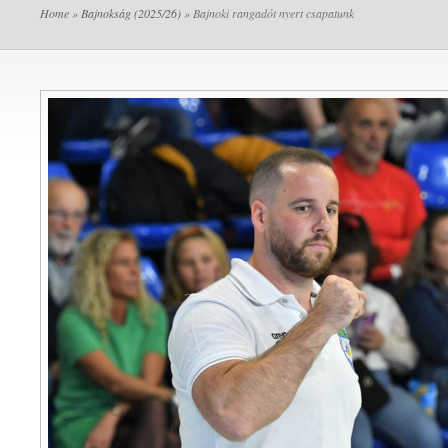
Home
»
Bajnokság (2025/26)
» Bajnoki rangadót nyert csapatunk