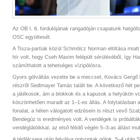
Az OB I. 6. fordulójának rangadóján csapatunk hatgóll
OSC együttesét.
A Tisza-partiak közül Schmölcz Norman eltiltása miatt 
hír volt, hogy Cseh Maxim felépült sérüléséből, így H
számíthatott a tehetséges vízipólósra.
Gyors gólváltás vezette be a meccset, Kovács Gergő 
részről Sedlmayer Tamás talált be. A következő hét per
a játékosok, ám a blokkok és a kapusok a helyükön v
köszönhetően maradt az 1–1-es állás. A folytatásban a
fonalat, a héten válogatott edzésein is részt vevő Sz
Bendegúz is eredményes volt. A vendégek is próbálták 
vendéglátóikkal, az első félidő végén 5–3-as állást mu
A térfélcsere után felválva potyogtak gólok, 5–4 után S