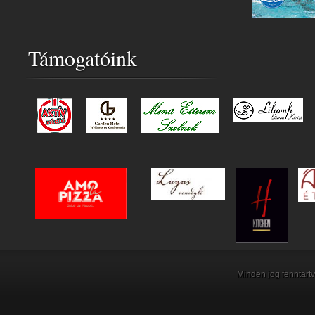
Támogatóink
Minden jog fenntartv