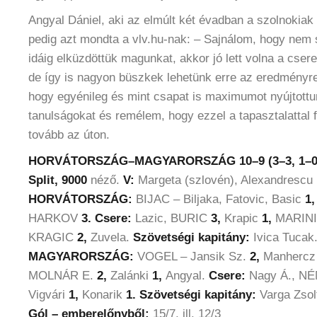
Angyal Dániel, aki az elmúlt két évadban a szolnokiak
pedig azt mondta a vlv.hu-nak: – Sajnálom, hogy nem s
idáig elküzdöttük magunkat, akkor jó lett volna a csere
de így is nagyon büszkek lehetünk erre az eredményr
hogy egyénileg és mint csapat is maximumot nyújtott
tanulságokat és remélem, hogy ezzel a tapasztalattal
tovább az úton.
HORVÁTORSZÁG–MAGYARORSZÁG 10–9 (3–3, 1–0, 
Split, 9000
néző.
V:
Margeta (szlovén), Alexandrescu
HORVÁTORSZÁG:
BIJAC – Biljaka, Fatovic, Basic
1,
HARKOV
3. Csere:
Lazic, BURIC
3,
Krapic
1,
MARINI
KRAGIC
2,
Zuvela.
Szövetségi kapitány:
Ivica Tucak
MAGYARORSZÁG:
VOGEL – Jansik Sz.
2,
Manhercz
MOLNÁR E.
2,
Zalánki
1,
Angyal.
Csere:
Nagy Á., NÉ
Vigvári
1,
Konarik
1. Szövetségi kapitány:
Varga Zsol
Gól – emberelőnyből:
15/7, ill. 12/3