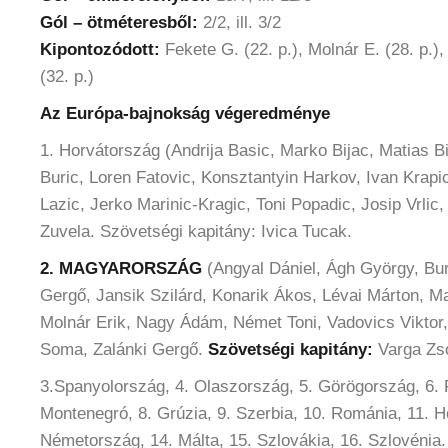
Gól – ötméteresből:
2/2, ill. 3/2
Kipontozódott:
Fekete G. (22. p.), Molnár E. (28. p.), 
(32. p.)
Az Európa-bajnokság végeredménye
1. Horvátország (Andrija Basic, Marko Bijac, Matias Bi
Buric, Loren Fatovic, Konsztantyin Harkov, Ivan Krapic
Lazic, Jerko Marinic-Kragic, Toni Popadic, Josip Vrlic
Zuvela. Szövetségi kapitány: Ivica Tucak.
2. MAGYARORSZÁG
(Angyal Dániel, Ágh György, Bur
Gergő, Jansik Szilárd, Konarik Ákos, Lévai Márton, M
Molnár Erik, Nagy Ádám, Német Toni, Vadovics Viktor,
Soma, Zalánki Gergő.
Szövetségi kapitány:
Varga Zso
3.Spanyolország, 4. Olaszország, 5. Görögország, 6. 
Montenegró, 8. Grúzia, 9. Szerbia, 10. Románia, 11. Hol
Németország, 14. Málta, 15. Szlovákia, 16. Szlovénia.