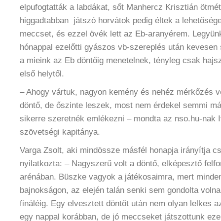
elpufogtatták a labdákat, sőt Manhercz Krisztián ötmét
higgadtabban játszó horvátok pedig éltek a lehetőség
meccset, és ezzel övék lett az Eb-aranyérem. Legyünk
hónappal ezelőtti gyászos vb-szereplés után kevesen 
a mieink az Eb döntőig menetelnek, tényleg csak hajsz
első helytől.
– Ahogy vártuk, nagyon kemény és nehéz mérkőzés vo
döntő, de őszinte leszek, most nem érdekel semmi má
sikerre szeretnék emlékezni – mondta az nso.hu-nak 
szövetségi kapitánya.
Varga Zsolt, aki mindössze másfél honapja irányítja c
nyilatkozta: – Nagyszerű volt a döntő, elképesztő felfor
arénában. Büszke vagyok a játékosaimra, mert minden
bajnokságon, az elején talán senki sem gondolta volna
fináléig. Egy elvesztett döntőt után nem olyan lelkes 
egy nappal korábban, de jó meccseket játszottunk eze