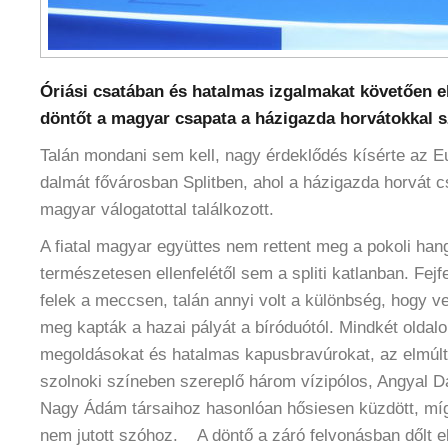
Óriási csatában és hatalmas izgalmakat követően el
döntőt a magyar csapata a házigazda horvátokkal 
Talán mondani sem kell, nagy érdeklődés kísérte az Eu
dalmát fővárosban Splitben, ahol a házigazda horvát 
magyar válogatottal találkozott.
A fiatal magyar együttes nem rettent meg a pokoli hang
természetesen ellenfelétől sem a spliti katlanban. Fejfe
felek a meccsen, talán annyi volt a különbség, hogy 
meg kapták a hazai pályát a bíróduótól. Mindkét oldal
megoldásokat és hatalmas kapusbravúrokat, az elmúl
szolnoki színeben szereplő három vízipólos, Angyal D
Nagy Ádám társaihoz hasonlóan hősiesen küzdött, mí
nem jutott szóhoz. A döntő a záró felvonásban dőlt el