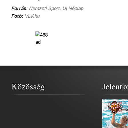
Forrás
: Nemzeti Sport, Új Néplap
Fotó:
VLV.hu
Közösség
Jelentk