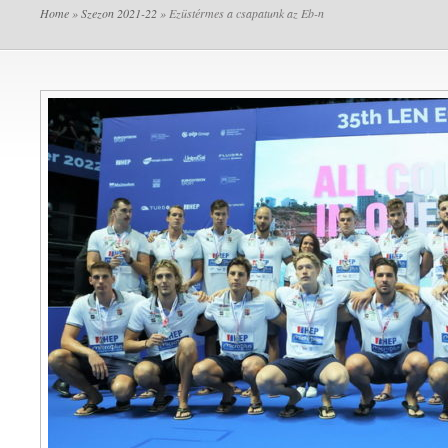
Home
»
Szezon 2021-22
» Ezüstérmes a csapatunk az Eb-n