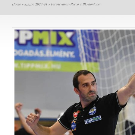
Home
»
Szezon 2023-24
» Ferencváros–Recco a BL-döntőben