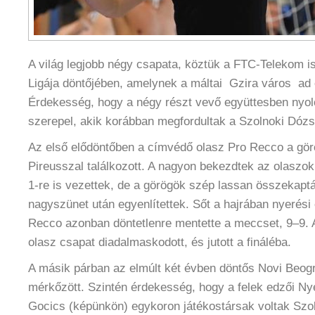
A világ legjobb négy csapata, köztük a FTC-Telekom i
Ligája döntőjében, amelynek a máltai Gzira város ad
Érdekesség, hogy a négy részt vevő együttesben nyolc
szerepel, akik korábban megfordultak a Szolnoki Dózs
Az első elődöntőben a címvédő olasz Pro Recco a g
Pireusszal találkozott. A nagyon bekezdtek az olaszo
1-re is vezettek, de a görögök szép lassan összekap
nagyszünet után egyenlítettek. Sőt a hajrában nyerési e
Recco azonban döntetlenre mentette a meccset, 9–9. 
olasz csapat diadalmaskodott, és jutott a fináléba.
A másik párban az elmúlt két évben döntős Novi Beog
mérkőzött. Szintén érdekesség, hogy a felek edzői Ny
Gocics (képünkön) egykoron játékostársak voltak Sz