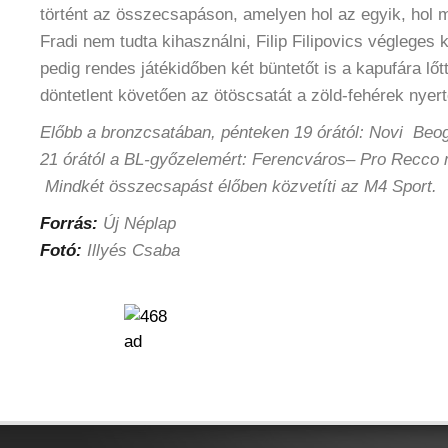
történt az összecsapáson, amelyen hol az egyik, hol má
Fradi nem tudta kihasználni, Filip Filipovics végleges k
pedig rendes játékidőben két büntetőt is a kapufára lő
döntetlent követően az ötöscsatát a zöld-fehérek nyert
Előbb a bronzcsatában, pénteken 19 órától: Novi Be
21 órától a BL-győzelemért: Ferencváros– Pro Recco 
Mindkét összecsapást élőben közvetíti az M4 Sport.
Forrás:
Új Néplap
Fotó:
Illyés Csaba