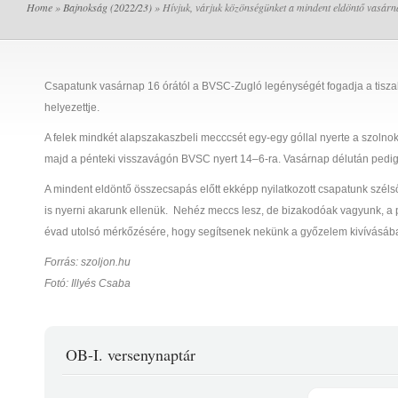
Home
»
Bajnokság (2022/23)
» Hívjuk, várjuk közönségünket a mindent eldöntő vasárn
Csapatunk vasárnap 16 órától a BVSC-Zugló legénységét fogadja a tiszali
helyezettje.
A felek mindkét alapszakaszbeli mecccsét egy-egy góllal nyerte a szolnok
majd a pénteki visszavágón BVSC nyert 14–6-ra. Vasárnap délután pedig el
A mindent eldöntő összecsapás előtt ekképp nyilatkozott csapatunk szé
is nyerni akarunk ellenük. Nehéz meccs lesz, de bizakodóak vagyunk, a 
évad utolsó mérkőzésére, hogy segítsenek nekünk a győzelem kivívásáb
Forrás: szoljon.hu
Fotó: Illyés Csaba
OB-I. versenynaptár