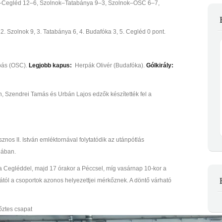
k–Cegléd 12–6, Szolnok–Tatabánya 9–3, Szolnok–OSC 6–7,
2. Szolnok 9, 3. Tatabánya 6, 4. Budafóka 3, 5. Cegléd 0 pont.
ás (OSC).
Legjobb kapus:
Herpák Olivér (Budafóka).
Gólkirály:
, Szendrei Tamás és Urbán Lajos edzők készítették fel a
os II. István emléktornával folytatódik az utánpótlás
nában.
a Cegléddel, majd 17 órakor a Péccsel, míg vasárnap 10-kor a
ától a csoportok azonos helyezettjei mérkőznek. A döntő várható
őztes csapat