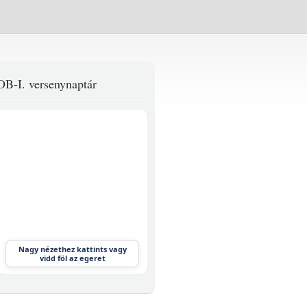
OB-I. versenynaptár
Nagy nézethez kattints vagy
vidd föl az egeret