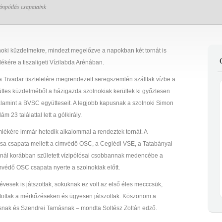
ánpótlás csapataink
noki küzdelmekre, mindezt megelőzve a napokban két tornát is
ékére a tiszaligeti Vízilabda Arénában.
a Tivadar tiszteletére megrendezett seregszemlén szálltak vízbe a
üttes küzdelméből a házigazda szolnokiak kerültek ki győztesen
lamint a BVSC együtteseit. A legjobb kapusnak a szolnoki Simon
m 23 találattal lett a gólkirály.
lékére immár hetedik alkalommal a rendeztek tornát. A
sa csapata mellett a címvédő OSC, a Ceglédi VSE, a Tatabányai
ál korábban született vízipólósai csobbannak medencébe a
mvédő OSC csapata nyerte a szolnokiak előtt.
vesek is játszottak, sokuknak ez volt az első éles mecccsük,
jtottak a mérkőzéseken és ügyesen játszottak. Köszönöm a
snak és Szendrei Tamásnak – mondta Soltész Zoltán edző.