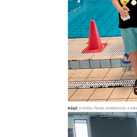
Kép2:
A Hollóy Tamás emléktornán a máso