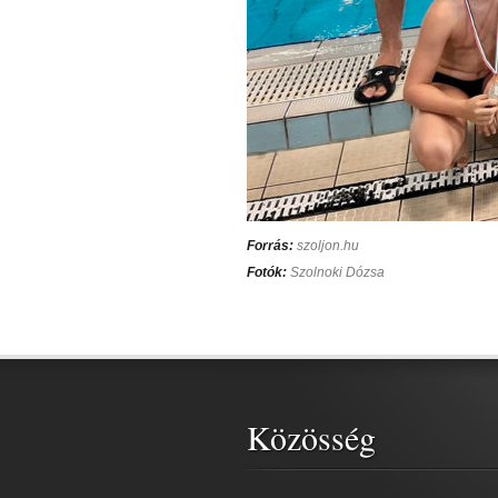
Forrás:
szoljon.hu
Fotók:
Szolnoki Dózsa
Közösség