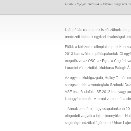
Home
»
Szezon 2023-24
» Kitettek magukért ut
Utánpótlás csapataink is készülnek a baj
rendezett klubunk egykori kiválóságai eml
Előbb a kétszeres olimpiai bajnok Kanizs
2013-ban született pólóspalánták. Öt egy
megelőzve az OSC, az Eger, a Cegléd, va
Lórántot választották, klubtársa Balogh Ádá
Az egykori klubigazgató, Hollóy Tamás em
seregszemlén a vendéglátó Szolnoki Dóz
VSE és a Budafóka SE 2012-ben vagy ann
kupagyőzelemért. A tornát veretlenül a cí
– Annak ellenére, hogy csapatunkban 10 é
elégedett vagyok a teljesítményükkel. Ha
segítséget edzőkollégáimnak Urbán Lajo