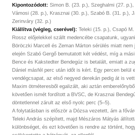
Kipontozódott:
Simon B. (23. p.), Szeghalmi (27. p.),
Vámosi (28. p.), Krasznai (30. p.), Szabó B. (31. p.), J
Zerinváry (32. p.)
Kiállítva (végleg, cserével):
Teleki (15. p.), Csapó M. 
Rossz előjelekkel szállt medencébe csapatunk, ugyan
Böröczki Marcell és Zeman Márton sérülés miatt nem 
elején Szabó Gergő bemutatott két védést, míg a mási
Bence és Kakstedter Bendegúz is betalált, emiatt a zu
Dániel másfél perc után időt is kért. Egy percen belül e
vendégcsapat, az első negyed derekán pedig át is vet
Maxim ötméteresből egalizált, aki aztán emberelőnyből i
követően ismét fordított a BVSC, de Krasznai Bendegú
döntetlennel zárult az első nyolc perc (5–5).
A folytatásban is először a Dózsa vezetett, ám a főváro
Teleki András szépített, majd Mészáros Mátyás állított
különbséget, és ezt követően is rendre az történt, hog