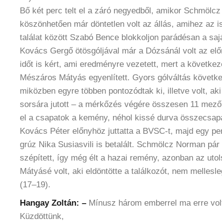
Bő két perc telt el a záró negyedből, amikor Schmölc
köszönhetően már döntetlen volt az állás, amihez az is
találat között Szabó Bence blokkoljon parádésan a sajá
Kovács Gergő ötösgóljával már a Dózsánál volt az elő
időt is kért, ami eredményre vezetett, mert a követke
Mészáros Mátyás egyenlített. Gyors gólváltás követke
miközben egyre többen pontozódtak ki, illetve volt, aki 
sorsára jutott – a mérkőzés végére összesen 11 mezőn
el a csapatok a kemény, néhol kissé durva összecsap
Kovács Péter előnyhöz juttatta a BVSC-t, majd egy per
grúz Nika Susiasvili is betalált. Schmölcz Norman pá
szépített, így még élt a hazai remény, azonban az ut
Mátyásé volt, aki eldöntötte a találkozót, nem mellesl
(17–19).
Hangay Zoltán: –
Mínusz három emberrel ma erre vol
Küzdöttünk,