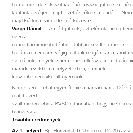
harcoltunk, de sok szituációból rosszul jöttünk ki, pé
kaptunk a végén, majd elvették tőlünk a labdát… Nem
majd kiállni a harmadik mérkőzésre.
Varga Dániel: –
Amiért jöttünk, azt elértük, pedig ben
ezen a
napon bármi megtörténhet. Jobban kezdte a meccset a
hullámzó meccsen végig tudtunk reagálni arra, amit csi
szituációk, melyekre nem lehet felkészülni, mi talán h
maradni ezekben a helyzetekben, s ennek
köszönhetően sikerült nyernünk.
Nem sikerült tehát egyenlítenie a párharcban a Dózsá
órától azért
száll medencébe a BVSC otthonában, hogy ne söprésse
bronzcsata.
További eredmények
Az 1. helyért
: Bp. Honvéd–FTC-Telekom 12–20 (az áll