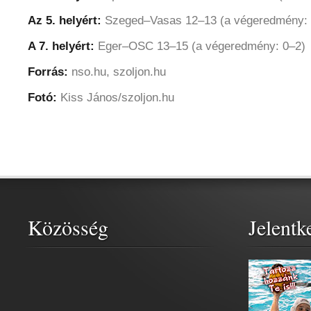
Az 5. helyért:
Szeged–Vasas 12–13 (a végeredmény: 
A 7. helyért:
Eger–OSC 13–15 (a végeredmény: 0–2)
Forrás:
nso.hu, szoljon.hu
Fotó:
Kiss János/szoljon.hu
Közösség
Jelentk