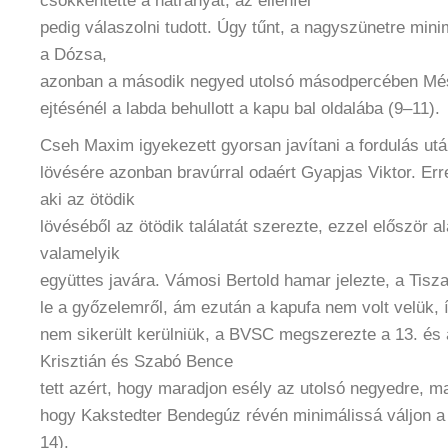
csökkentette a hátrányát, az ellenfél
pedig válaszolni tudott. Úgy tűnt, a nagyszünetre min
a Dózsa,
azonban a második negyed utolsó másodpercében Mé
ejtésénél a labda behullott a kapu bal oldalába (9–11).
Cseh Maxim igyekezett gyorsan javítani a fordulás után,
lövésére azonban bravúrral odaért Gyapjas Viktor. Err
aki az ötödik
lövéséből az ötödik találatát szerezte, ezzel először a
valamelyik
együttes javára. Vámosi Bertold hamar jelezte, a Tis
le a győzelemről, ám ezután a kapufa nem volt velük,
nem sikerült kerülniük, a BVSC megszerezte a 13. és a
Krisztián és Szabó Bence
tett azért, hogy maradjon esély az utolsó negyedre, m
hogy Kakstedter Bendegúz révén minimálissá váljon a 
14).