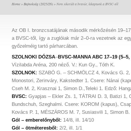
Home
»
Bajnokság (2025/26)
» Nem sikerült a bravúr, kikaptunk a BVSC-től
Az OB I. bronzcsatájának második mérkőzésén 19–17-
a BVSC-től, így a zuglóiak már 2–0-ra vezetnek az egy
győzelméig tartó párharcában.
SZOLNOKI DÓZSA
–
BVSC-MANNA ABC 17–19 (5–5, 4
Vízilabda Aréna, 200 néző. V.: Kun Gy., Tóth K.
SZOLNOK:
SZABÓ G. – SCHMÖLCZ 4, Kovács G. 2, 
Monostori, Zerinváry, Kakstedter 1. Csere: Nánai (kap
Cseh M. 2, Krasznai 1, Simon D.,Teleki 1. Edző: Hang
BVSC:
Gyapjas – Ekler Zs. 1, TÁTRAI D. 3, Batizi 
Bundschuh, Szeghalmi. Csere: KOROM (kapus), Csapó
Kovács P. 1, MÉSZÁROS M. 7, Susiasvili 1, Simon B. 
Gól – emberelőnyből:
14/8, ill. 14/10
Gól – ötméteresből:
2/2, ill. 1/1