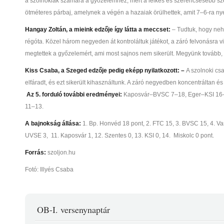
a szolnokiak számára a győzelemhez, mert a lelkes és szerencsésebb sze
ötméteres párbaj, amelynek a végén a hazaiak örülhettek, amit 7–6-ra n
Hangay Zoltán, a mieink edzője így látta a meccset:
– Tudtuk, hogy neh
régóta. Közel három negyeden át kontroláltuk játékot, a záró felvonásra 
megtettek a győzelemért, ami most sajnos nem sikerült. Megyünk tovább,
Kiss Csaba, a Szeged edzője pedig eképp nyilatkozott: –
A szolnoki cs
elfáradt, és ezt sikerült kihasználtunk. A záró negyedben koncentráltan és
Az 5. forduló további eredményei:
Kaposvár–BVSC 7–18, Eger–KSI 16
11–13.
A bajnokság állása:
1. Bp. Honvéd 18 pont, 2. FTC 15, 3. BVSC 15, 4. Va
UVSE 3, 11. Kaposvár 1, 12. Szentes 0, 13. KSI 0, 14. Miskolc 0 pont.
Forrás:
szoljon.hu
Fotó: Illyés Csaba
OB-I. versenynaptár