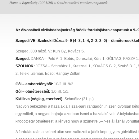
Home
»
Bajnokság (2025/26)
» Ötméteresekkel veszített csapatunk
Az élvonalbeli vízilabdabajnokság ötödik fordulójában csapatunk a 9
Szegedi VE–Szolnoki Dózsa 9–9 (4–3, 1–4, 2–2, 2–0) – ötméteresekkel
Szeged, 300 néző. V.: Kun Gy., Kovács S.
Szeged:
DANKA – Pető A. 1, Bóbis, Doroszlai, Kürti 1, GÓLYA 3, KASZA 1. C
SZOLNOK:
JÓZSA – Schmölcz 1, Krasznai 1, KOVÁCS G. 2, Szabó B. 1, Mo
2, Teleki, Zeman. Edző: Hangay Zoltán.
Gól – emberelőnyből:
10/2, ill. 9/2.
Gól – ötméteresből:
1/0, ill. 1/1.
Kiállítva (végleg, cserével):
Schmölcz (21. p.)
Nagyon bekezdtek a hazaiak a Tisza-parti rangadón, hiszen gyorsan kétgó
egyenlített, a negyed hajrája azonban ismét a hazaiaké volt. A folytatásba
kifogott egy ötméterest, a lényeg hogy a szünetre 5–7-es állásnál vonultak 
A fordulás után a szünet után sem változott a játék képe, gyors gólváltá