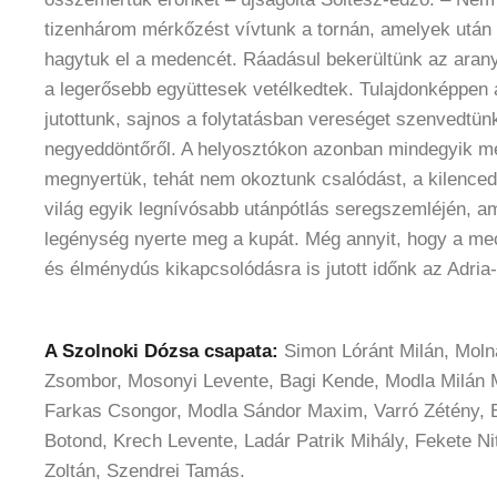
tizenhárom mérkőzést vívtunk a tornán, amelyek után
hagytuk el a medencét. Ráadásul bekerültünk az arany
a legerősebb együttesek vetélkedtek. Tulajdonképpen 
jutottunk, sajnos a folytatásban vereséget szenvedtün
negyeddöntőről. A helyosztókon azonban mindegyik 
megnyertük, tehát nem okoztunk csalódást, a kilenced
világ egyik legnívósabb utánpótlás seregszemléjén, a
legénység nyerte meg a kupát. Még annyit, hogy a mec
és élménydús kikapcsolódásra is jutott időnk az Adria-
A Szolnoki Dózsa csapata:
Simon Lóránt Milán, Moln
Zsombor, Mosonyi Levente, Bagi Kende, Modla Milán 
Farkas Csongor, Modla Sándor Maxim, Varró Zétény,
Botond, Krech Levente, Ladár Patrik Mihály, Fekete Ni
Zoltán, Szendrei Tamás.