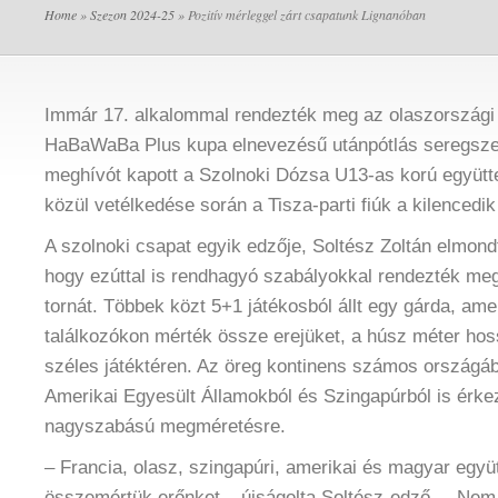
Home
»
Szezon 2024-25
» Pozitív mérleggel zárt csapatunk Lignanóban
Immár 17. alkalommal rendezték meg az olaszországi
HaBaWaBa Plus kupa elnevezésű utánpótlás seregszem
meghívót kapott a Szolnoki Dózsa U13-as korú együtt
közül vetélkedése során a Tisza-parti fiúk a kilencedi
A szolnoki csapat egyik edzője, Soltész Zoltán elmond
hogy ezúttal is rendhagyó szabályokkal rendezték m
tornát. Többek közt 5+1 játékosból állt egy gárda, am
találkozókon mérték össze erejüket, a húsz méter hos
széles játéktéren. Az öreg kontinens számos országáb
Amerikai Egyesült Államokból és Szingapúrból is érke
nagyszabású megméretésre.
– Francia, olasz, szingapúri, amerikai és magyar együ
összemértük erőnket – újságolta Soltész-edző. – Nem