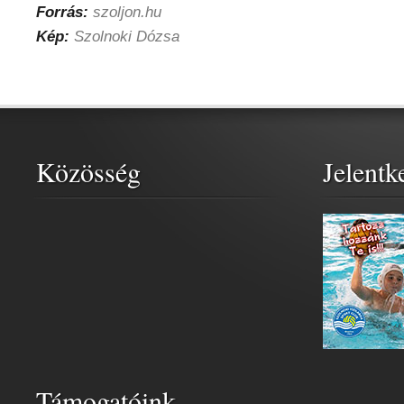
Forrás:
szoljon.hu
Kép:
Szolnoki Dózsa
Közösség
Jelentk
Támogatóink