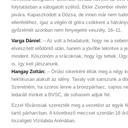
folytatásban a válogatott szélső, Ekler Zsombor révé
javára. Kapaszkodott a Dózsa, de innen már nem tudot
ellenfeléhez, igaz a végén öt gólra csökkent a hátrá
győzelmét azonban nem fenyegette veszély, 16–11.
Varga Dániel:
– Az volt a feladatunk, hogy ne a sebei
elveszített elődöntő után, hanem a jövőbe tekintve a j
mindent. Köszönöm a srácoknak, hogy így tettek. Ugya
is, így kell játszanunk.
Hangay Zoltán:
– Óriási sikerként éltük meg a négy k
hektikusan alakult az idény. Tavaly volt sanszunk a dö
Szeretném, ha szoros lenne a bronzpárharc, sajnos ne
ledarált minket a BVSC, de sohasem adjuk fel.
Ezzel fővárosiak szerezték meg a vezetést az egyik f
tartó párharcban. A következő meccset szerdán 18 órá
tiszaligeti Vízilabda Arénában.