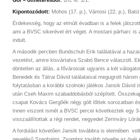
Gól – ötméteresből:
1/0, ill. 1/1.
Kipontozódott:
Mohos (17. p.), Vámosi (22. p.), Batizi
Érdekesség, hogy az elmúlt évadban is a felek játszot
ami a BVSC sikerével ért véget. A mostani párharc is
indult.
A második percben Bundschuh Erik találatával a haza
vezetést, amire kisvártatva Szabó Bence válaszolt. Ekk
döntetlen az állás, a fővárosiak ugyanis a két válogatot
Benedek és Tátrai Dávid találataival megugrott három g
folytatásban a korábbi szolnoki játékos Jansik Dávid i
után Cseh Maxim szabaddobásból szépített. Összekap
csapat Kovács Gergőék négy gólt lőttek sorozatban és
Innen viszont ismét a BVSC percei következtek egy 
visszaállítottak a régi rendet, negyedet Zerinváry Lórán
A fordulást követően Jansik továbbra is elemében volt
nevelésű Szeghalmi Zsombor tovább növelte az övéi e