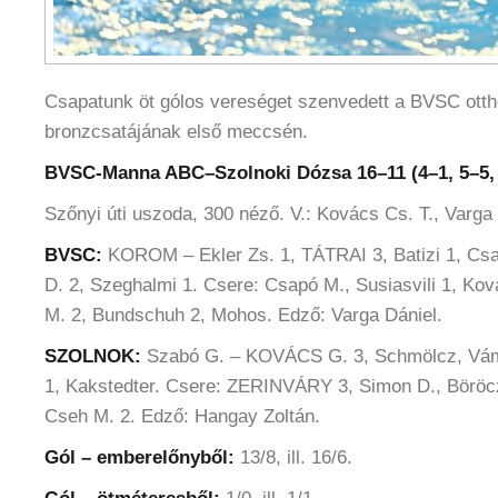
Csapatunk öt gólos vereséget szenvedett a BVSC ott
bronzcsatájának első meccsén.
BVSC-Manna ABC–Szolnoki Dózsa 16–11 (4–1, 5–5, 
Szőnyi úti uszoda, 300 néző. V.: Kovács Cs. T., Varga
BVSC:
KOROM – Ekler Zs. 1, TÁTRAI 3, Batizi 1, C
D. 2, Szeghalmi 1. Csere: Csapó M., Susiasvili 1, K
M. 2, Bundschuh 2, Mohos. Edző: Varga Dániel.
SZOLNOK:
Szabó G. – KOVÁCS G. 3, Schmölcz, Vámo
1, Kakstedter. Csere: ZERINVÁRY 3, Simon D., Böröcz
Cseh M. 2. Edző: Hangay Zoltán.
Gól – emberelőnyből:
13/8, ill. 16/6.