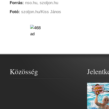
Forrás:
nso.hu, szoljon.hu
Fotó:
szoljon.hu/Kiss János
Közösség
Jelentk