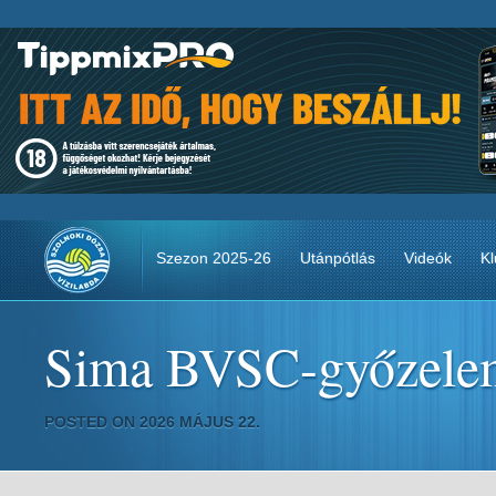
Szezon 2025-26
Utánpótlás
Videók
Kl
Sima BVSC-győzelem 
POSTED ON 2026 MÁJUS 22.